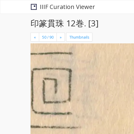
IIIF Curation Viewer
印篆貫珠 12巻. [3]
«
»
Thumbnails
+
×
-
se