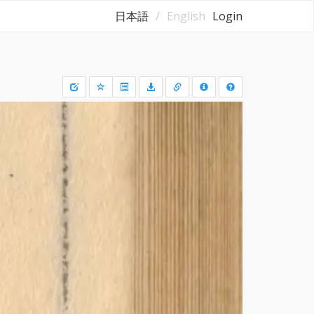
日本語
English
Login
Draw
a
rectangle