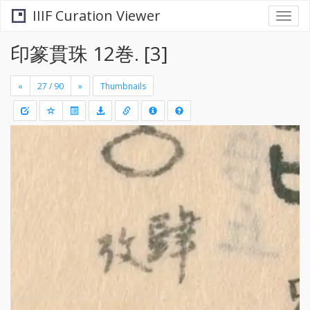
IIIF Curation Viewer
Togg
navi
印篆貫珠 12巻. [3]
«
»
Thumbnails
+
Draw
-
a
rectang