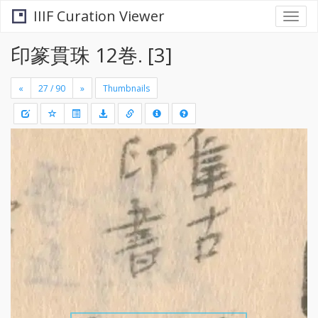
IIIF Curation Viewer
Togg
navi
印篆貫珠 12巻. [3]
«
»
Thumbnails
+
Draw
-
a
rectang