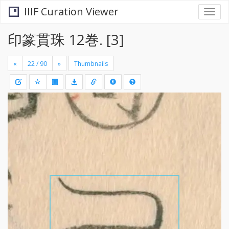
IIIF Curation Viewer
Togg
navi
印篆貫珠 12巻. [3]
«
»
Thumbnails
+
Draw
-
a
rectang