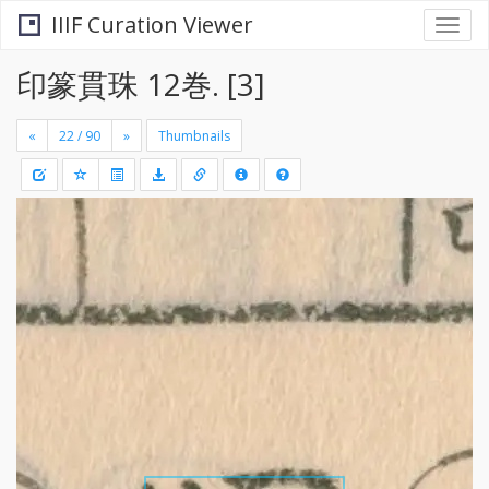
IIIF Curation Viewer
Togg
navi
印篆貫珠 12巻. [3]
«
»
Thumbnails
+
Draw
-
a
rectang