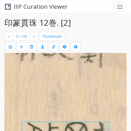
IIIF Curation Viewer
Togg
navi
印篆貫珠 12巻. [2]
«
»
Thumbnails
+
Draw
-
a
rectang