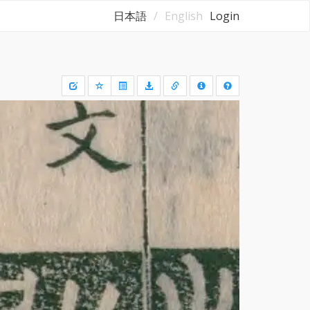
日本語
English
Login
Draw
a
rectangle