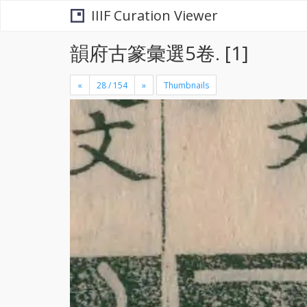
IIIF Curation Viewer
韻府古篆彙選5卷. [1]
«
»
Thumbnails
+
×
-
se