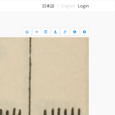
日本語
English
Login
Draw
a
rectangle