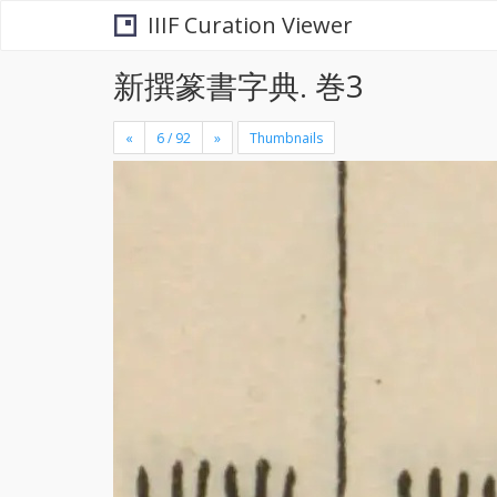
IIIF Curation Viewer
新撰篆書字典. 巻3
«
»
Thumbnails
+
×
-
se