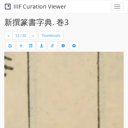
IIIF Curation Viewer
Togg
navi
新撰篆書字典. 巻3
«
»
Thumbnails
+
Draw
-
a
rectang