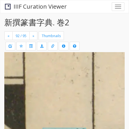
IIIF Curation Viewer
Togg
navi
新撰篆書字典. 巻2
«
»
Thumbnails
+
Draw
-
a
rectang