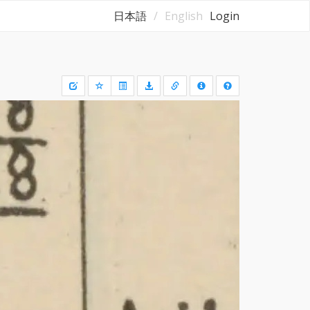
日本語
English
Login
Draw
a
rectangle