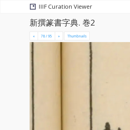
IIIF Curation Viewer
新撰篆書字典. 巻2
«
»
Thumbnails
+
×
-
se