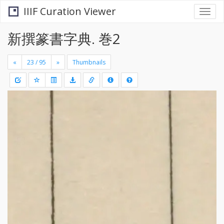
IIIF Curation Viewer
Togg
navi
新撰篆書字典. 巻2
«
»
Thumbnails
+
Draw
-
a
rectang