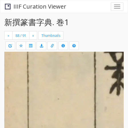
IIIF Curation Viewer
Togg
navi
新撰篆書字典. 巻1
«
»
Thumbnails
+
Draw
-
a
rectang