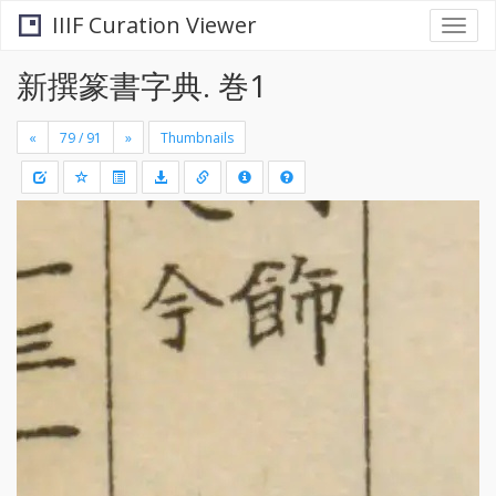
IIIF Curation Viewer
Togg
navi
新撰篆書字典. 巻1
«
»
Thumbnails
+
Draw
-
a
rectang