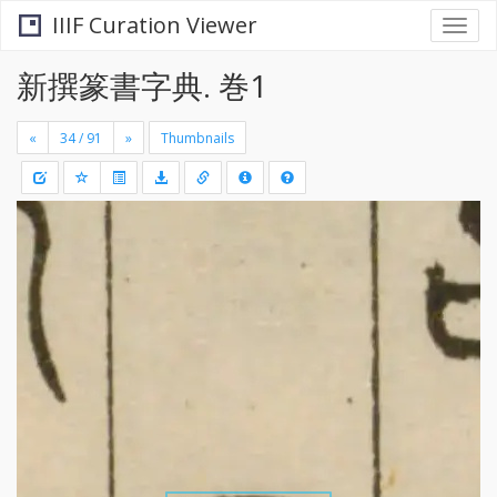
IIIF Curation Viewer
Togg
navi
新撰篆書字典. 巻1
«
»
Thumbnails
+
Draw
-
a
rectang