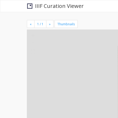
IIIF Curation Viewer
«
»
Thumbnails
+
×
-
se