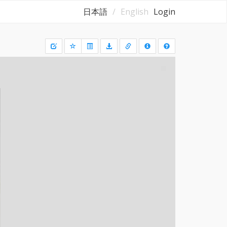
日本語
English
Login
Draw
a
rectangle