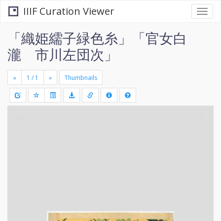
IIIF Curation Viewer
Togg
navi
「織姫繻子緑色糸」「官女白
瀧 市川左団次」
«
»
Thumbnails
+
Draw
-
a
rectang