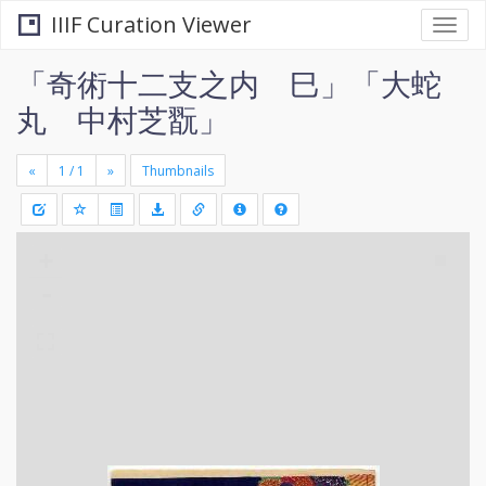
IIIF Curation Viewer
Togg
navi
「奇術十二支之内 巳」「大蛇
丸 中村芝翫」
«
»
Thumbnails
+
Draw
-
a
rectang