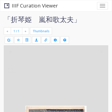
IIIF Curation Viewer
Togg
navi
「折琴姫 嵐和歌太夫」
«
»
Thumbnails
+
Draw
-
a
rectang