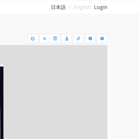
日本語
English
Login
Draw
a
rectangle