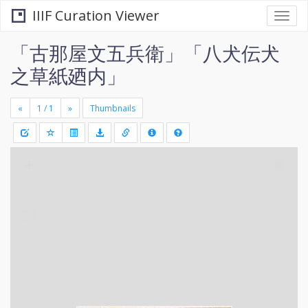
IIIF Curation Viewer
Togg
navi
「古那屋文五兵衛」「八犬伝犬
之草紙廼内」
«
»
Thumbnails
+
Draw
-
a
rectang