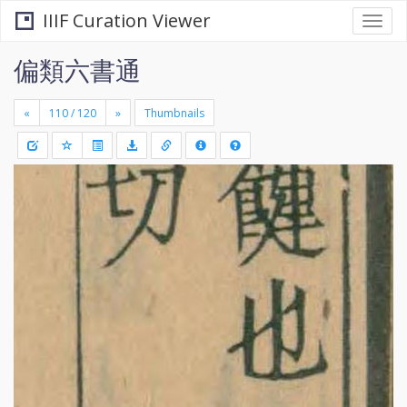
IIIF Curation Viewer
Togg
navi
偏類六書通
«
»
Thumbnails
+
Draw
-
a
rectang