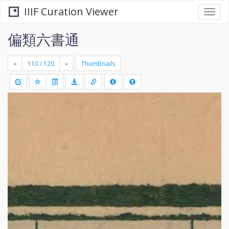
IIIF Curation Viewer
Togg
navi
偏類六書通
«
»
Thumbnails
+
Draw
-
a
rectang