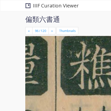
IIIF Curation Viewer
偏類六書通
«
»
Thumbnails
+
×
-
se