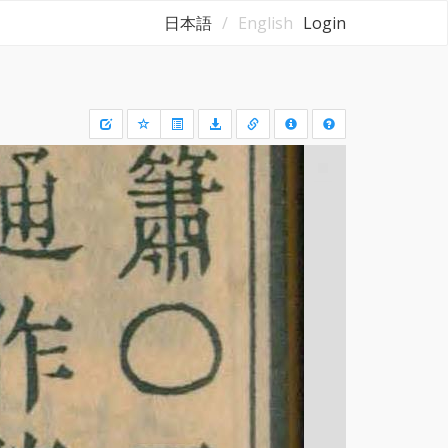
日本語
English
Login
Draw
a
rectangle