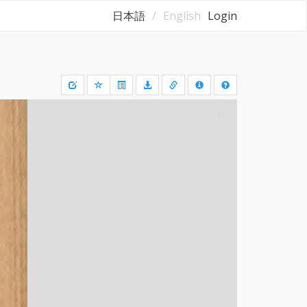
日本語
English
Login
Draw
a
rectangle