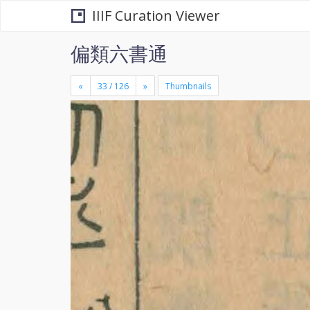
IIIF Curation Viewer
偏類六書通
«
»
Thumbnails
+
×
-
se