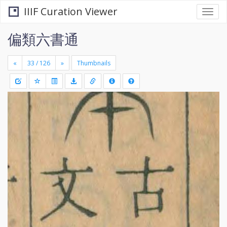
IIIF Curation Viewer
Togg
navi
偏類六書通
«
»
Thumbnails
+
Draw
-
a
rectang