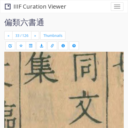
IIIF Curation Viewer
Togg
navi
偏類六書通
«
»
Thumbnails
+
Draw
-
a
rectang