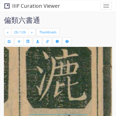
IIIF Curation Viewer
Togg
navi
偏類六書通
«
»
Thumbnails
+
Draw
-
a
rectang