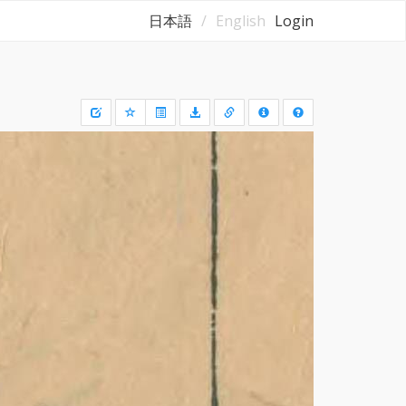
日本語
English
Login
Draw
a
rectangle