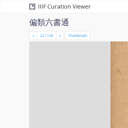
IIIF Curation Viewer
偏類六書通
«
»
Thumbnails
+
×
-
se