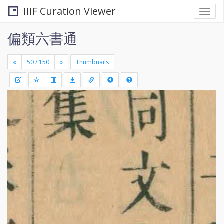
IIIF Curation Viewer
Togg
navi
偏類六書通
«
»
Thumbnails
+
Draw
-
a
rectang