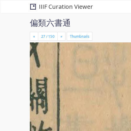
IIIF Curation Viewer
偏類六書通
«
»
Thumbnails
+
×
-
se