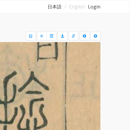
日本語
English
Login
Draw
a
rectangle