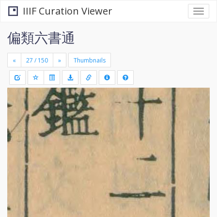
IIIF Curation Viewer
Togg
navi
偏類六書通
«
»
Thumbnails
+
Draw
-
a
rectang