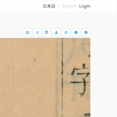
日本語
English
Login
Draw
a
rectangle