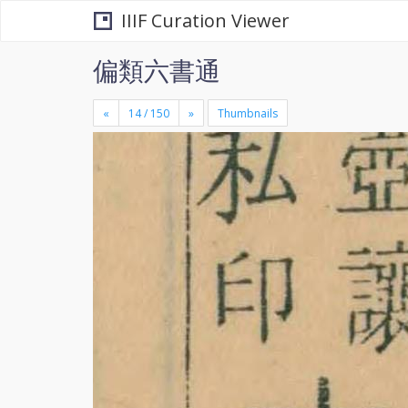
IIIF Curation Viewer
偏類六書通
«
»
Thumbnails
+
×
-
se