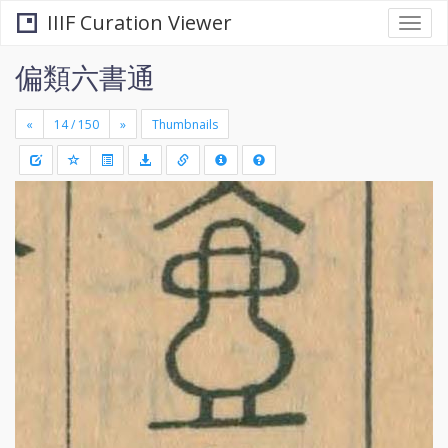
IIIF Curation Viewer
Togg
navi
偏類六書通
«
»
Thumbnails
+
Draw
-
a
rectang