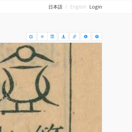
日本語
English
Login
Draw
a
rectangle