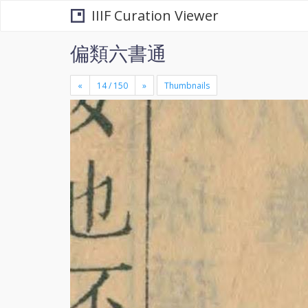
IIIF Curation Viewer
偏類六書通
«
»
Thumbnails
+
×
-
se