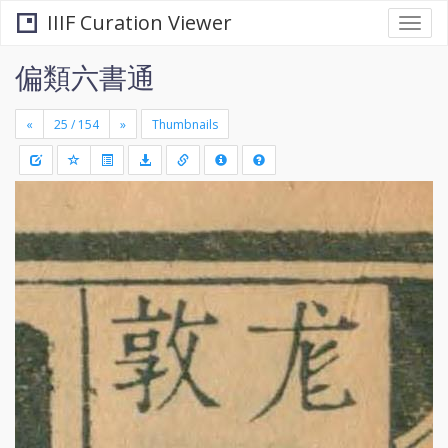
IIIF Curation Viewer
Togg
navi
偏類六書通
«
»
Thumbnails
+
Draw
-
a
rectang