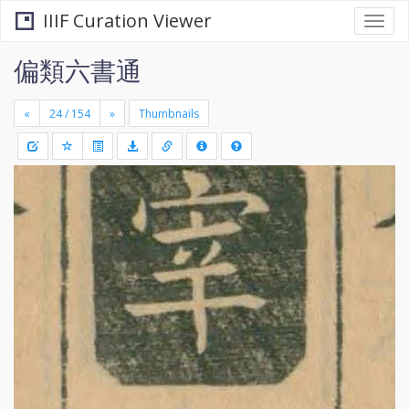
IIIF Curation Viewer
Togg
navi
偏類六書通
«
»
Thumbnails
+
Draw
-
a
rectang