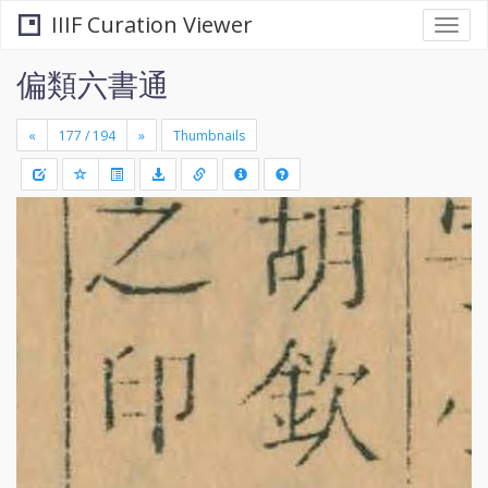
IIIF Curation Viewer
Togg
navi
偏類六書通
«
»
Thumbnails
+
Draw
-
a
rectang