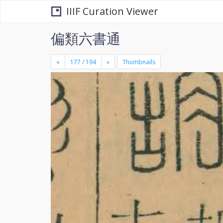
IIIF Curation Viewer
偏類六書通
«
»
Thumbnails
+
×
-
se