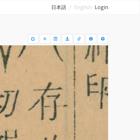
日本語
English
Login
Draw
a
rectangle