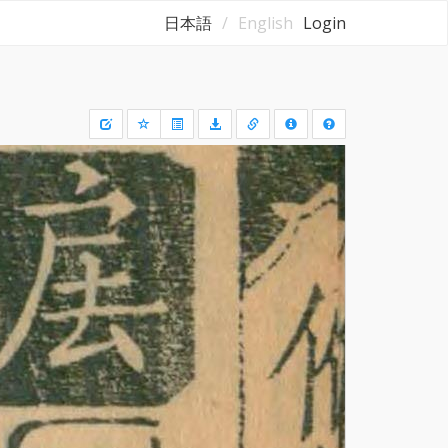
日本語
English
Login
Draw
a
rectangle