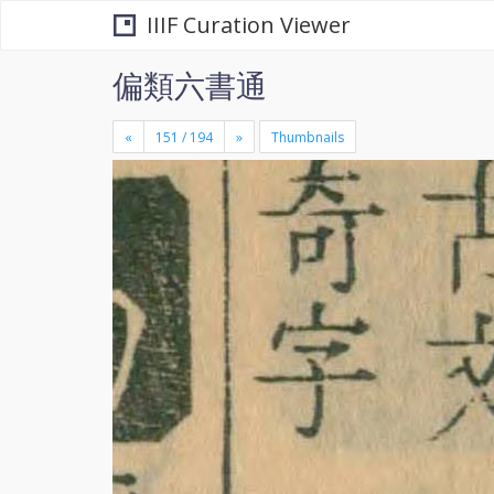
IIIF Curation Viewer
偏類六書通
«
»
Thumbnails
+
×
-
se