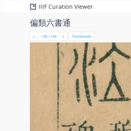
IIIF Curation Viewer
偏類六書通
«
»
Thumbnails
+
×
-
se