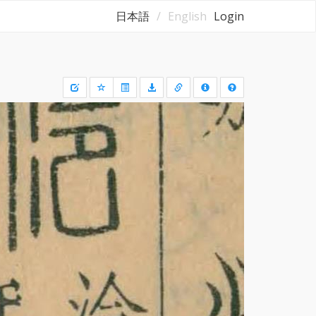
日本語
English
Login
Draw
a
rectangle