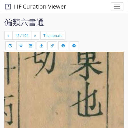
IIIF Curation Viewer
Togg
navi
偏類六書通
«
»
Thumbnails
+
Draw
-
a
rectang