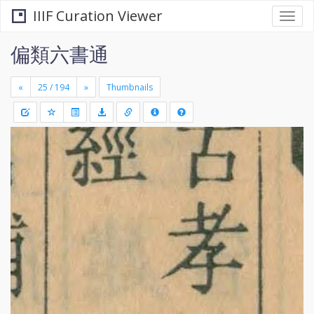
IIIF Curation Viewer
Togg
navi
偏類六書通
«
»
Thumbnails
+
Draw
-
a
rectang