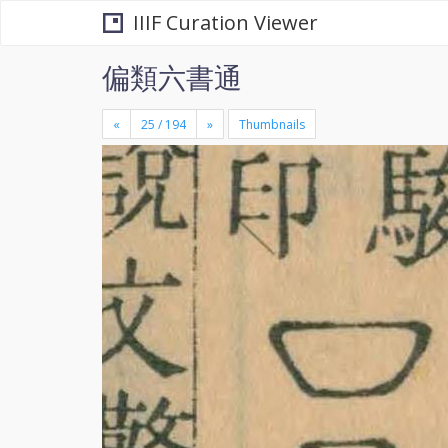
IIIF Curation Viewer
偏類六書通
«
»
Thumbnails
+
×
-
se