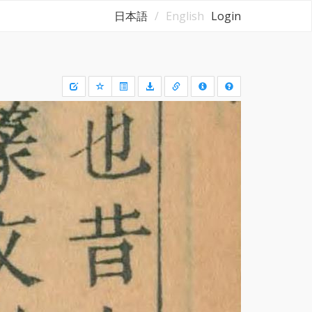
日本語
English
Login
Draw
a
rectangle