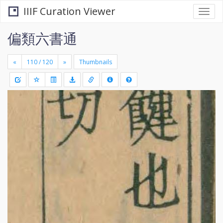
IIIF Curation Viewer
Togg
navi
偏類六書通
«
»
Thumbnails
+
Draw
-
a
rectang