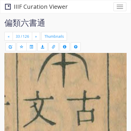
IIIF Curation Viewer
Togg
navi
偏類六書通
«
»
Thumbnails
+
Draw
-
a
rectang