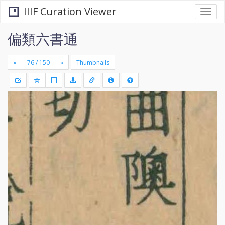
IIIF Curation Viewer
Togg
navi
偏類六書通
«
»
Thumbnails
+
Draw
-
a
rectang