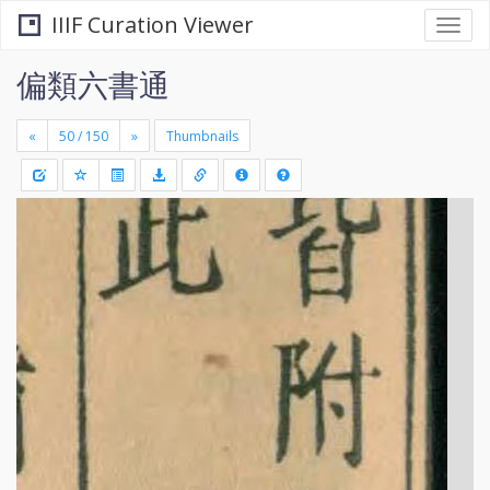
IIIF Curation Viewer
Togg
navi
偏類六書通
«
»
Thumbnails
+
Draw
-
a
rectang