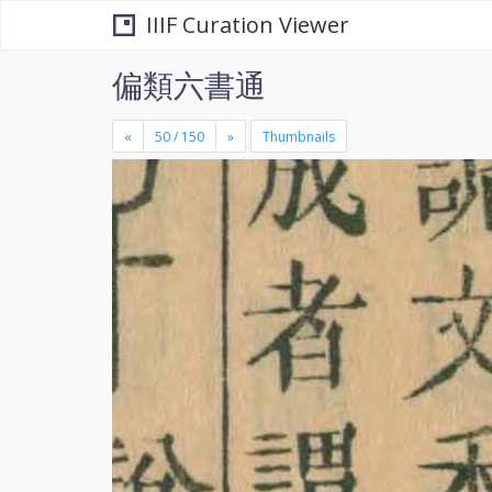
IIIF Curation Viewer
偏類六書通
«
»
Thumbnails
+
×
-
se