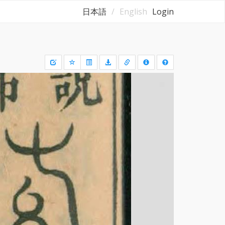
日本語
English
Login
Draw
a
rectangle