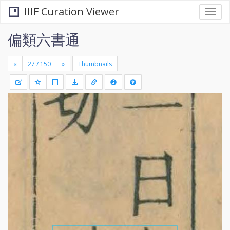
IIIF Curation Viewer
Togg
navi
偏類六書通
«
»
Thumbnails
+
Draw
-
a
rectang